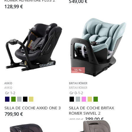
RÖMER ADVENTURE PLUS 2
549,00 €
128,99 €
15 %
AXKID
BRITAX RÖMER
AXKID
BRITAX RÖMER
Gr 1-2
Gr 0-1-2
SILLA DE COCHE AXKID ONE 3
SILLA DE COCHE BRITAX 
RÖMER SWIVEL 2
799,90 €
389,00 €
459,00 €