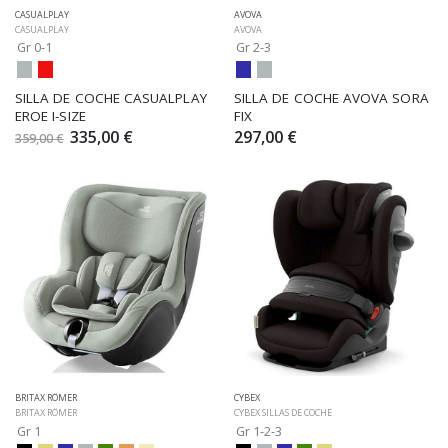
CASUALPLAY
AVOVA
CASUALPLAY
AVOVA
Gr 0-1
Gr 2-3
SILLA DE COCHE CASUALPLAY 
SILLA DE COCHE AVOVA SORA 
EROE I-SIZE
FIX
335,00 €
297,00 €
359,00 €
BRITAX RÖMER
CYBEX
BRITAX RÖMER
CYBEX SILLAS DE COCHE
Gr 1
Gr 1-2-3