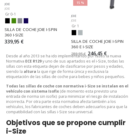
15 %
JOIE
JOIE
Gr 0-1
JOIE
JOIE
Gr 1
SILLA DE COCHE JOIE I-SPIN 
360 I-SIZE
339,95 €
SILLA DE COCHE JOIE I-SPIN 
360 E I-SIZE
246,45 €
289,95 €
Desde al año 2013 se ha ido implementando por fases la nueva
Normativa
ECE R129
y uno de sus apartados es el i-Size, todas las
sillas con esta etiqueta dejan de clasificarse por pesos y edades,
siendo la
altura
la que rige de forma única y exclusiva la
etiquetación de las sillas de coche para bebes y niños pequeños.
Todas las sillas de coche con normativa i-Size se instalan en el
vehículo con sistema Isofix
(de momento esta previsto una
entrada de norma sin isofix)
para minimizar el riesgo de instalación
incorrecta. Por otra parte esta normativa afecta también a los
vehículos, los fabricantes de coches deben adecuarlos para que la
compatibilidad con las sillas i-Size sea universal.
Objetivos que se propone cumplir
i-Size