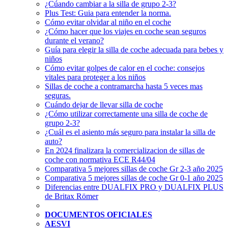
¿Cúando cambiar a la silla de grupo 2-3?
Plus Test: Guia para entender la norma.
Cómo evitar olvidar al niño en el coche
¿Cómo hacer que los viajes en coche sean seguros
durante el verano?
Guía para elegir la silla de coche adecuada para bebes y
niños
Cómo evitar golpes de calor en el coche: consejos
vitales para proteger a los niños
Sillas de coche a contramarcha hasta 5 veces mas
seguras.
Cuándo dejar de llevar silla de coche
¿Cómo utilizar correctamente una silla de coche de
grupo 2-3?
¿Cuál es el asiento más seguro para instalar la silla de
auto?
En 2024 finalizara la comercializacion de sillas de
coche con normativa ECE R44/04
Comparativa 5 mejores sillas de coche Gr 2-3 año 2025
Comparativa 5 mejores sillas de coche Gr 0-1 año 2025
Diferencias entre DUALFIX PRO y DUALFIX PLUS
de Britax Römer
DOCUMENTOS OFICIALES
AESVI