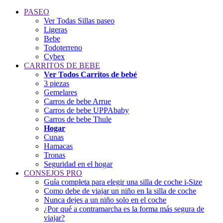
PASEO
Ver Todas Sillas paseo
Ligeras
Bebe
Todoterreno
Cybex
CARRITOS DE BEBE
Ver Todos Carritos de bebé
3 piezas
Gemelares
Carros de bebe Arrue
Carros de bebe UPPAbaby
Carros de bebe Thule
Hogar
Cunas
Hamacas
Tronas
Seguridad en el hogar
CONSEJOS PRO
Guía completa para elegir una silla de coche i-Size
Como debe de viajar un niño en la silla de coche
Nunca dejes a un niño solo en el coche
¿Por qué a contramarcha es la forma más segura de
viajar?