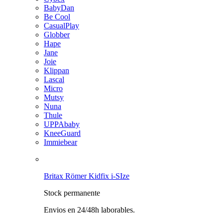
BabyDan
Be Cool
CasualPlay
Globber
Hape
Jane
Joie
Klippan
Lascal
Micro
Mutsy
Nuna
Thule
UPPAbaby
KneeGuard
Immiebear
Britax Römer Kidfix i-SIze
Stock permanente
Envios en 24/48h laborables.