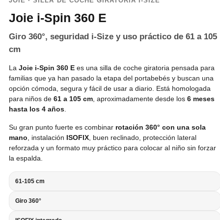
JOIE · SILLA DE COCHE GIRATORIA I-SIZE
Joie i-Spin 360 E
Giro 360°, seguridad i-Size y uso práctico de 61 a 105
cm
La
Joie i-Spin 360 E
es una silla de coche giratoria pensada para
familias que ya han pasado la etapa del portabebés y buscan una
opción cómoda, segura y fácil de usar a diario. Está homologada
para niños de
61 a 105 cm
, aproximadamente desde los
6 meses
hasta los 4 años
.
Su gran punto fuerte es combinar
rotación 360° con una sola
mano
, instalación
ISOFIX
, buen reclinado, protección lateral
reforzada y un formato muy práctico para colocar al niño sin forzar
la espalda.
61-105 cm
Giro 360°