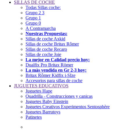
SILLAS DE COCHE
Todas Sillas coche:
Grupo 2 3
Grupo 1
Grupo 0
A Contramarcha
Nuestras Propuestas:
Sillas de coche Axkid
Sillas de coche Britax Rômer
Sillas de coche Recaro
Sillas de coche Joie
La mejor en Calidad precio hoy:
Dualfix Pro Britax Römer
La màs vendida en Gr 2-3 hoy:
Britax Rômer Kidfix i-SIze
Accesorios para sillas de coche
JUGUETES EDUCATIVOS
Juguetes Hape
Quadrilla - Construcciones y canicas
Juguetes Baby Einstein
Juguetes Creativos Experimentos Sentosphère
Juguetes Barrutoys
Patinetes