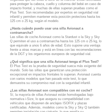
para proteger la cabeza, cuello y columna del bebé en caso de
impacto frontal, y muchas de ellas superan pruebas como el
Plus Test. Son recomendadas por expertos en seguridad vial
infantil y permiten mantener esta posición protectora hasta los
125 cm o 25 kg, según el modelo.
¿Hasta cuándo puedo usar una silla Avionaut a
contramarcha?
Las sillas de coche Avionaut como la Stardust o la Sky y Sky
Q permiten el uso a contramarcha hasta los 125 cm o 25 kg, lo
que equivale a unos 6 años de edad. Esto supone una ventaja
frente a otras marcas y está en línea con las recomendaciones
de la DGT y los organismos europeos de seguridad vial.
¿Qué significa que una silla Avionaut tenga el Plus Test?
El Plus Test es la prueba de seguridad sueca más exigente del
mundo. Solo las sillas que garantizan una protección
excepcional en impactos frontales lo superan. Avionaut cuenta
con varios modelos que han pasado este test, lo que
demuestra su compromiso real con la seguridad infantil.
¿Las sillas Avionaut son compatibles con mi coche?
Sí, la mayoría de sillas Avionaut están homologadas bajo
normativa i-Size, lo que asegura su compatibilidad con
vehículos que disponen de anclajes ISOFIX y plazas
certificadas. Además, modelos como la Sky y Sky Q también
permiten instalación con cinturón, lo que amplía su