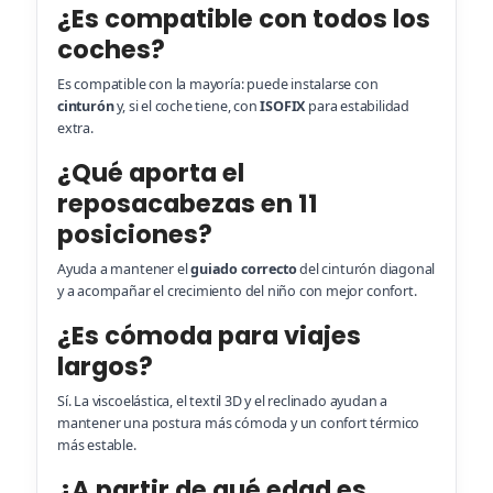
¿Es compatible con todos los
coches?
Es compatible con la mayoría: puede instalarse con
cinturón
y, si el coche tiene, con
ISOFIX
para estabilidad
extra.
¿Qué aporta el
reposacabezas en 11
posiciones?
Ayuda a mantener el
guiado correcto
del cinturón diagonal
y a acompañar el crecimiento del niño con mejor confort.
¿Es cómoda para viajes
largos?
Sí. La viscoelástica, el textil 3D y el reclinado ayudan a
mantener una postura más cómoda y un confort térmico
más estable.
¿A partir de qué edad es