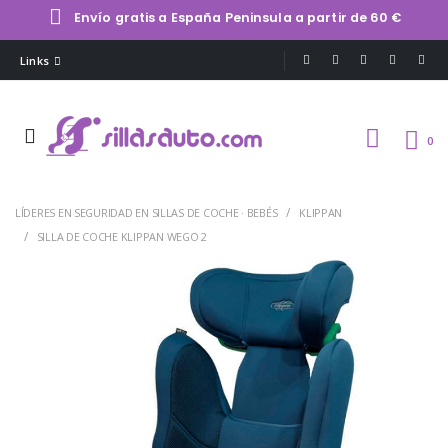
Envío gratis a España Peninsula a partir de 60 €
Links
0
LÍDERES EN SEGURIDAD EN SILLAS DE COCHE · BEBÉS
KLIPPAN
SILLA DE COCHE KLIPPAN WEGO 2