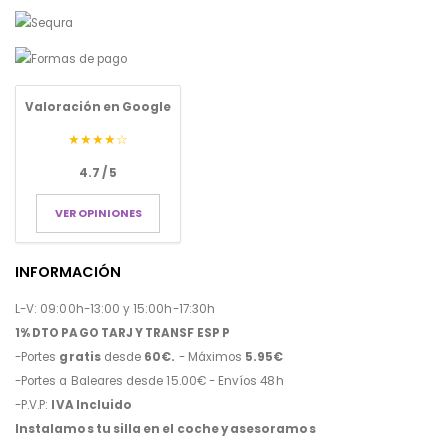
Valoración en Google
★★★★☆
4.7 / 5
VER OPINIONES
INFORMACIÓN
L-V: 09:00h-13:00 y 15:00h-17:30h
1% DTO PAGO TARJ Y TRANSF ESP P
-Portes
gratis
desde
60€.
- Máximos
5.95€
-Portes a Baleares desde 15.00€ - Envíos 48h
-P.V.P:
IVA Incluido
Instalamos tu silla en el coche y asesoramos