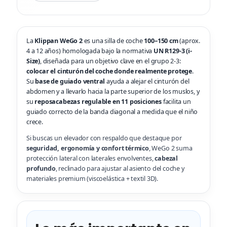
La
Klippan WeGo 2
es una silla de coche
100–150 cm
(aprox.
4 a 12 años) homologada bajo la normativa
UN R129-3 (i-
Size)
, diseñada para un objetivo clave en el grupo 2-3:
colocar el cinturón del coche donde realmente protege
.
Su
base de guiado ventral
ayuda a alejar el cinturón del
abdomen y a llevarlo hacia la parte superior de los muslos, y
su
reposacabezas regulable en 11 posiciones
facilita un
guiado correcto de la banda diagonal a medida que el niño
crece.
Si buscas un elevador con respaldo que destaque por
seguridad, ergonomía y confort térmico
, WeGo 2 suma
protección lateral con laterales envolventes,
cabezal
profundo
, reclinado para ajustar al asiento del coche y
materiales premium (viscoelástica + textil 3D).