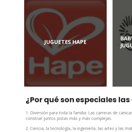
BAB
TES
JUGUETES HAPE
JUG
¿Por qué son especiales las
1. Diversión para toda la familia: Las carreras de canic
construir juntos pistas más y más complejas.
2. Ciencia, la tecnología, la ingeniería, las artes y la