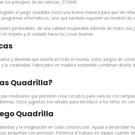
r los principios de las ciencias, STEAM.
 elogiado el juego Quadrilla como una buena manera para que las niñas 
os programas informáticos, sino que también suponen un montón de d
eguetes perdurables, de una calidad insuperable además de todos sus
 el respeto y el cuidado hacia las cosas buenas.
icas
ativa y divertida que triunfa en todo el mundo. Estos juegos de const
y la creatividad. Fabricados en madera sostenible combinan diseño du
cas Quadrilla?
ezas modulares que permiten crear circuitos para canicas con rampas e
oblemas. Estos juguetes son ideales para introducir a los niños en con
uego Quadrilla
tividad y la imaginación en cada construcción. Ayuda a desarrollar hab
ezas pequeñas con precisión. Potencia el trabajo en equipo cuando se