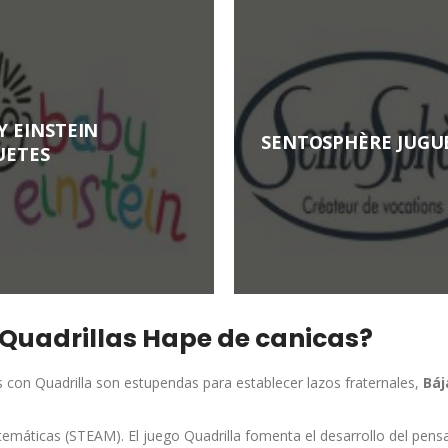
Y EINSTEIN
SENTOSPHÈRE JUGU
UETES
 Quadrillas Hape de canicas?
as con Quadrilla son estupendas para establecer lazos fraternales,
Báj
s matemáticas (STEAM). El juego Quadrilla fomenta el desarrollo del pen