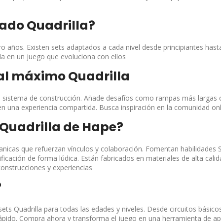
ado Quadrilla?
o años. Existen sets adaptados a cada nivel desde principiantes hast
lla en un juego que evoluciona con ellos
al máximo Quadrilla
el sistema de construcción. Añade desafíos como rampas más largas
en una experiencia compartida. Busca inspiración en la comunidad onl
s Quadrilla de Hape?
 canicas que refuerzan vínculos y colaboración. Fomentan habilidade
ificación de forma lúdica. Están fabricados en materiales de alta cal
nstrucciones y experiencias
?
sets Quadrilla para todas las edades y niveles. Desde circuitos bási
rápido. Compra ahora y transforma el juego en una herramienta de ap