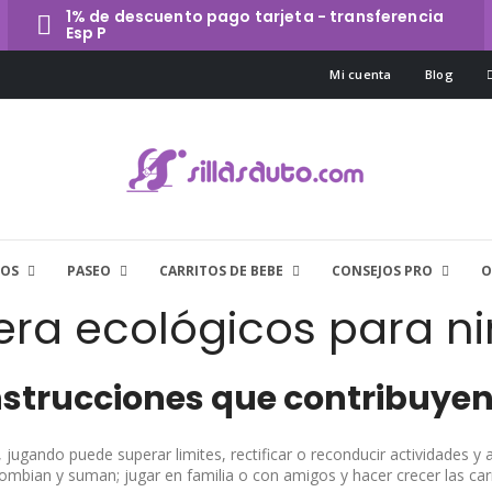
1% de descuento pago tarjeta - transferencia
Esp P
Mi cuenta
Blog
VOS
PASEO
CARRITOS DE BEBE
CONSEJOS PRO
O
ra ecológicos para ni
strucciones que contribuyen 
, jugando puede superar limites, rectificar o reconducir actividades 
ombian y suman; jugar en familia o con amigos y hacer crecer las car