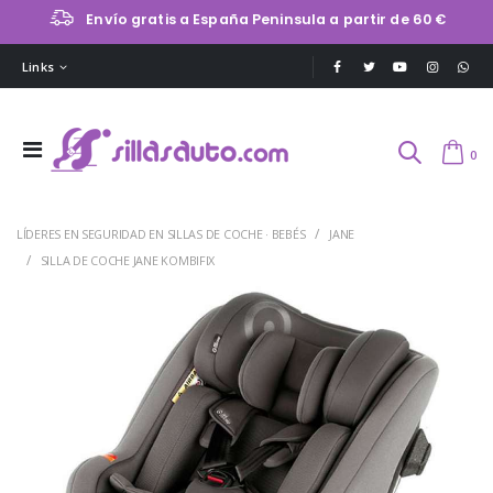
Envío gratis a España Peninsula a partir de 60 €
Links
0
LÍDERES EN SEGURIDAD EN SILLAS DE COCHE · BEBÉS
JANE
SILLA DE COCHE JANE KOMBIFIX