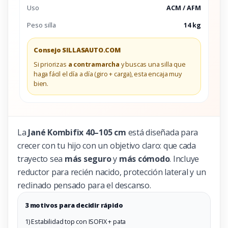
Uso
ACM / AFM
Peso silla
14 kg
Consejo SILLASAUTO.COM
Si priorizas
a contramarcha
y buscas una silla que
haga fácil el día a día (giro + carga), esta encaja muy
bien.
La
Jané Kombifix 40–105 cm
está diseñada para
crecer con tu hijo con un objetivo claro: que cada
trayecto sea
más seguro
y
más cómodo
. Incluye
reductor para recién nacido, protección lateral y un
reclinado pensado para el descanso.
3 motivos para decidir rápido
1) Estabilidad top con ISOFIX + pata