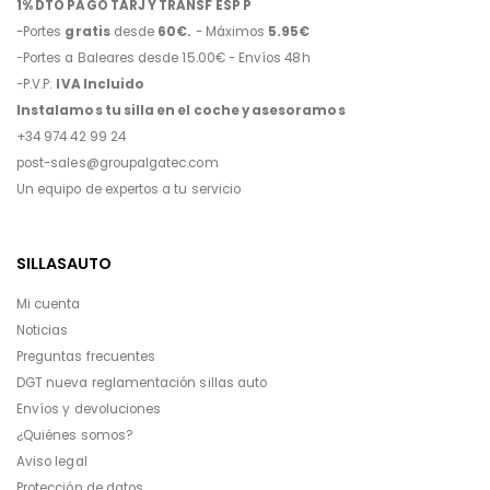
1% DTO PAGO TARJ Y TRANSF ESP P
-Portes
gratis
desde
60€.
- Máximos
5.95€
-Portes a Baleares desde 15.00€ - Envíos 48h
-P.V.P:
IVA Incluido
Instalamos tu silla en el coche y asesoramos
+34 974 42 99 24
post-sales@groupalgatec.com
Un equipo de expertos a tu servicio
SILLASAUTO
Mi cuenta
Noticias
Preguntas frecuentes
DGT nueva reglamentación sillas auto
Envíos y devoluciones
¿Quiénes somos?
Aviso legal
Protección de datos