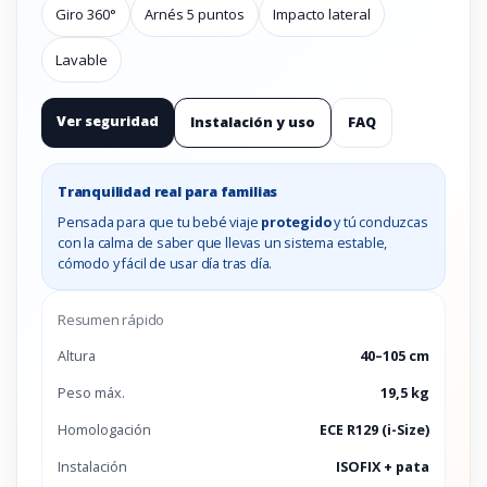
Giro 360°
Arnés 5 puntos
Impacto lateral
Lavable
Ver seguridad
Instalación y uso
FAQ
Tranquilidad real para familias
Pensada para que tu bebé viaje
protegido
y tú conduzcas
con la calma de saber que llevas un sistema estable,
cómodo y fácil de usar día tras día.
Resumen rápido
Altura
40–105 cm
Peso máx.
19,5 kg
Homologación
ECE R129 (i-Size)
Instalación
ISOFIX + pata