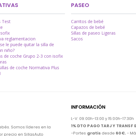
TIVAS
PASEO
s Test
Carritos de bebé
ze
Capazos de bebé
Isofix
Sillas de paseo Ligeras
a reglamentacion
Sacos
e le puede quitar la silla de
un niño?
las de coche Grupo 2-3 con isofix
ras
illas de coche Normativa Plus
1
INFORMACIÓN
L-V: 09:00h-13:00 y 15:00h-17:30h
1% DTO PAGO TARJ Y TRANSF E
ebés. Somos líderes en la
-Portes
gratis
desde
60€.
- Má
r precio en SillasAuto