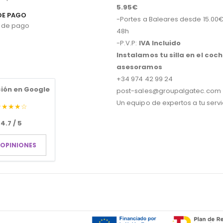
5.95€
DE PAGO
-Portes a Baleares desde 15.00€
48h
-P.V.P:
IVA Incluido
Instalamos tu silla en el coch
asesoramos
+34 974 42 99 24
ión en Google
post-sales@groupalgatec.com
Un equipo de expertos a tu servi
★★★★☆
4.7 / 5
 OPINIONES