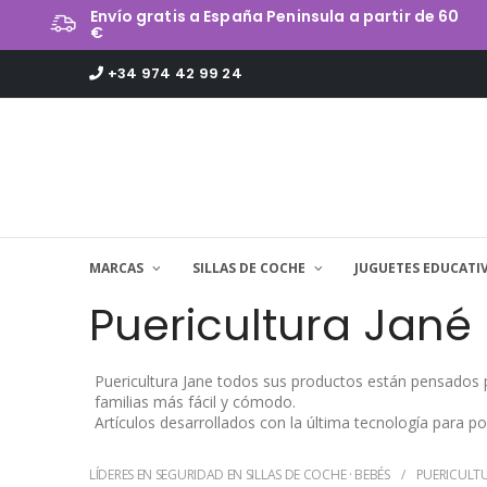
Envío gratis a España Peninsula a partir de 60
€
+34 974 42 99 24
MARCAS
SILLAS DE COCHE
JUGUETES EDUCATI
Puericultura Jané
Puericultura Jane todos sus productos están pensados p
familias más fácil y cómodo.
Artículos desarrollados con la última tecnología para 
LÍDERES EN SEGURIDAD EN SILLAS DE COCHE · BEBÉS
PUERICULTU