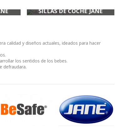
ANÉ
SILLAS DE COCHE JANE
CA
ra calidad y diseños actuales, ideados para hacer
os.
rrollar los sentidos de los bebes.
e defraudara.