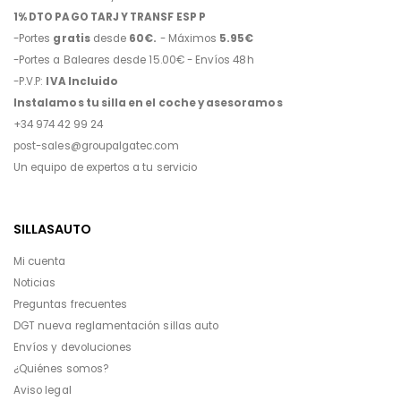
1% DTO PAGO TARJ Y TRANSF ESP P
-Portes
gratis
desde
60€.
- Máximos
5.95€
-Portes a Baleares desde 15.00€ - Envíos 48h
-P.V.P:
IVA Incluido
Instalamos tu silla en el coche y asesoramos
+34 974 42 99 24
post-sales@groupalgatec.com
Un equipo de expertos a tu servicio
SILLASAUTO
Mi cuenta
Noticias
Preguntas frecuentes
DGT nueva reglamentación sillas auto
Envíos y devoluciones
¿Quiénes somos?
Aviso legal