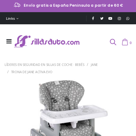
Envío gratis a España Peninsula a partir de 60 €
Links
0
LÍDERES EN SEGURIDAD EN SILLAS DE COCHE · BEBÉS
JANE
TRONA DE JANE ACTIVA EVO