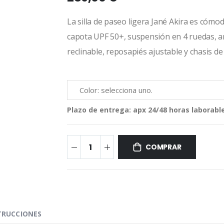
La silla de paseo ligera Jané Akira es cómo
capota UPF 50+, suspensión en 4 ruedas, ar
reclinable, reposapiés ajustable y chasis de
Plazo de entrega:
apx 24/48 horas laborabl
COMPRAR
TRUCCIONES