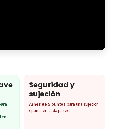
ave
Seguridad y
sujeción
ara
Arnés de 5 puntos
para una sujeción
óptima en cada paseo.
l en