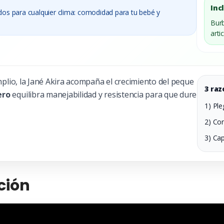
Inc
dos para cualquier clima: comodidad para tu bebé y
Burb
arti
plio, la Jané Akira acompaña el crecimiento del peque
3 raz
ero
equilibra manejabilidad y resistencia para que dure
1) Pl
2) Co
3) Ca
ción