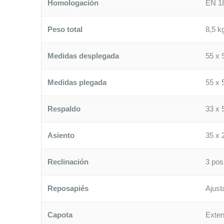
Homologación
EN 1
Peso total
8,5 k
Medidas desplegada
55 x 
Medidas plegada
55 x 
Respaldo
33 x 
Asiento
35 x 
Reclinación
3 pos
Reposapiés
Ajust
Capota
Exten