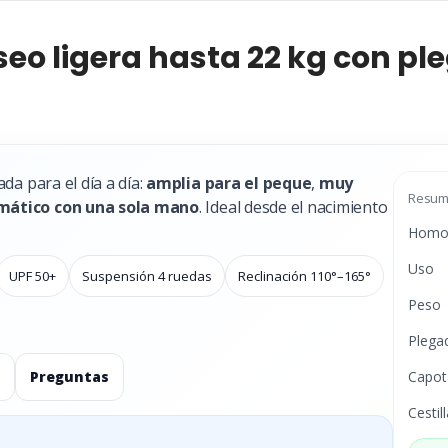
aseo ligera hasta 22 kg con p
da para el día a día:
amplia para el peque
,
muy
Resume
mático con una sola mano
. Ideal desde el nacimiento
Homol
Uso
UPF 50+
Suspensión 4 ruedas
Reclinación 110°–165°
Peso
Plega
Preguntas
Capot
Cestil