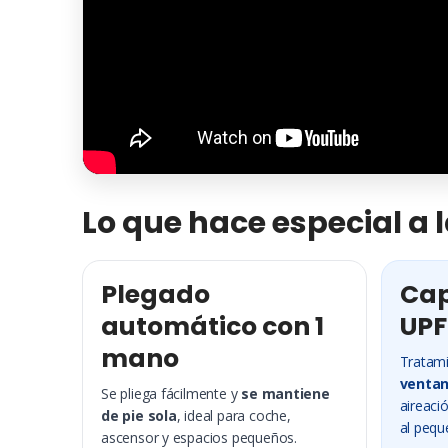
Lo que hace especial a 
Plegado
Cap
automático con 1
UPF
mano
Tratami
ventan
Se pliega fácilmente y
se mantiene
aireació
de pie sola
, ideal para coche,
al pequ
ascensor y espacios pequeños.