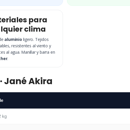
eriales para
lquier clima
 de
aluminio
ligero. Tejidos
ables, resistentes al viento y
tes al agua. Manillar y barra en
ther
.
· Jané Akira
le
2 kg