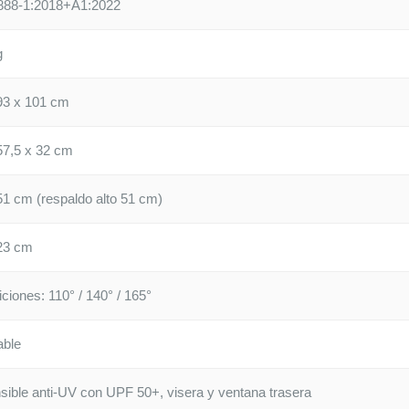
888-1:2018+A1:2022
g
93 x 101 cm
57,5 x 32 cm
51 cm (respaldo alto 51 cm)
23 cm
iciones: 110° / 140° / 165°
able
sible anti-UV con UPF 50+, visera y ventana trasera