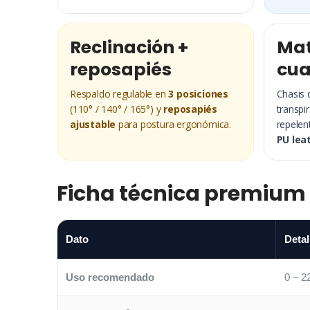
Reclinación +
Mat
reposapiés
cua
Respaldo regulable en
3 posiciones
Chasis
(110° / 140° / 165°) y
reposapiés
transpir
ajustable
para postura ergonómica.
repelen
PU lea
Ficha técnica premium 
Dato
Detal
Uso recomendado
0 – 2