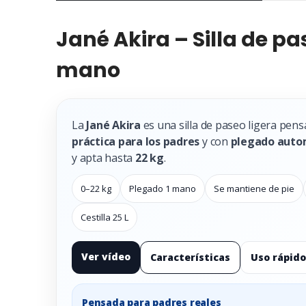
Jané Akira – Silla de p
mano
La
Jané Akira
es una silla de paseo ligera pensa
práctica para los padres
y con
plegado auto
y apta hasta
22 kg
.
0–22 kg
Plegado 1 mano
Se mantiene de pie
Cestilla 25 L
Ver vídeo
Características
Uso rápido
Pensada para padres reales