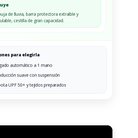
luye
uja de lluvia, barra protectora extraíble y
culable, cestilla de gran capacidad.
ones para elegirla
egado automático a 1 mano
nducción suave con suspensión
pota UPF 50+ y tejidos preparados