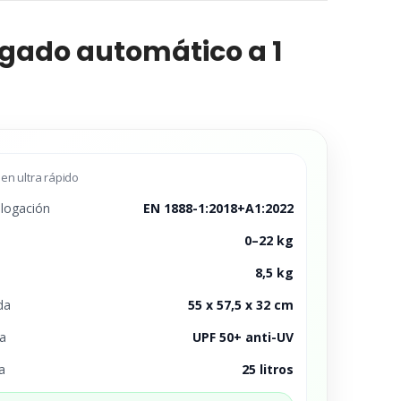
legado automático a 1
n ultra rápido
ogación
EN 1888-1:2018+A1:2022
0–22 kg
8,5 kg
da
55 x 57,5 x 32 cm
a
UPF 50+ anti-UV
la
25 litros