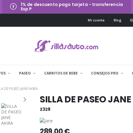
1% de descuento pago tarjeta - transferencia
Esp P
Mi cuenta
Blog
VOS
PASEO
CARRITOS DE BEBE
CONSEJOS PRO
LLA DE PASEO JANE AKIRA
SILLA DE PASEO JANE
2328
289,00 €