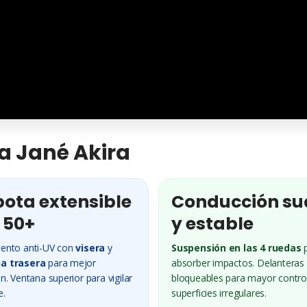
la Jané Akira
ota extensible
Conducción su
 50+
y estable
ento anti-UV con
visera
y
Suspensión en las 4 ruedas
p
a trasera
para mejor
absorber impactos. Delanteras
n. Ventana superior para vigilar
bloqueables para mayor contro
e.
superficies irregulares.