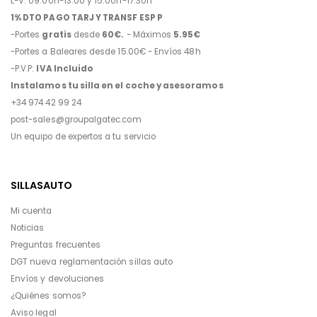
L-V: 09:00h-13:00 y 15:00h-17:30h
1% DTO PAGO TARJ Y TRANSF ESP P
-Portes
gratis
desde
60€.
- Máximos
5.95€
-Portes a Baleares desde 15.00€ - Envíos 48h
-P.V.P:
IVA Incluido
Instalamos tu silla en el coche y asesoramos
+34 974 42 99 24
post-sales@groupalgatec.com
Un equipo de expertos a tu servicio
SILLASAUTO
Mi cuenta
Noticias
Preguntas frecuentes
DGT nueva reglamentación sillas auto
Envíos y devoluciones
¿Quiénes somos?
Aviso legal