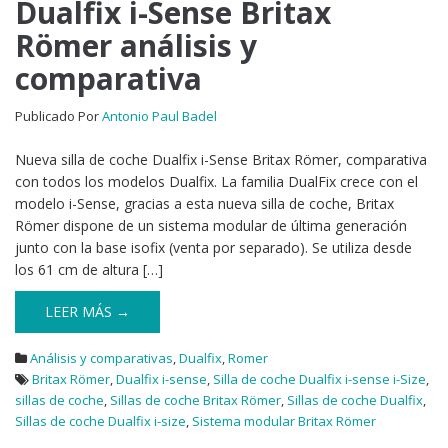
Dualfix i-Sense Britax
Römer análisis y
comparativa
Publicado Por
Antonio Paul Badel
Nueva silla de coche Dualfix i-Sense Britax Römer, comparativa
con todos los modelos Dualfix. La familia DualFix crece con el
modelo i-Sense, gracias a esta nueva silla de coche, Britax
Römer dispone de un sistema modular de última generación
junto con la base isofix (venta por separado). Se utiliza desde
los 61 cm de altura […]
LEER MÁS →
Análisis y comparativas
,
Dualfix
,
Romer
Britax Römer
,
Dualfix i-sense
,
Silla de coche Dualfix i-sense i-Size
,
sillas de coche
,
Sillas de coche Britax Römer
,
Sillas de coche Dualfix
,
Sillas de coche Dualfix i-size
,
Sistema modular Britax Römer