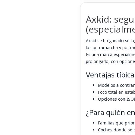
Axkid: seg
(especialm
Axkid se ha ganado su lu
la contramarcha y por m
Es una marca especialme
prolongado, con opcione
Ventajas típica
Modelos a contra
Foco total en estab
Opciones con ISOF
¿Para quién e
Familias que prio
Coches donde se q