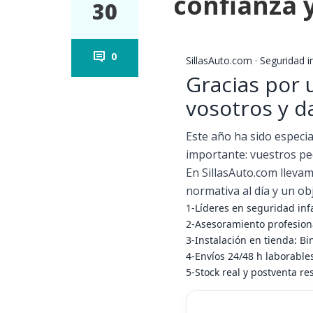
confianza 
30
0
SillasAuto.com · Seguridad i
Gracias por
vosotros y d
Este año ha sido especia
importante: vuestros pe
En SillasAuto.com lleva
normativa al día y un obj
1-Líderes en seguridad inf
2-Asesoramiento profesion
3-Instalación en tienda: Bi
4-Envíos 24/48 h laborable
5-Stock real y postventa re