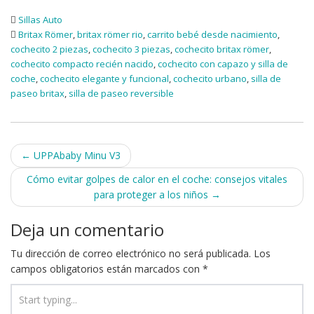
Sillas Auto
Britax Römer
,
britax römer rio
,
carrito bebé desde nacimiento
,
cochecito 2 piezas
,
cochecito 3 piezas
,
cochecito britax römer
,
cochecito compacto recién nacido
,
cochecito con capazo y silla de
coche
,
cochecito elegante y funcional
,
cochecito urbano
,
silla de
paseo britax
,
silla de paseo reversible
Navegación de entradas
←
UPPAbaby Minu V3
Cómo evitar golpes de calor en el coche: consejos vitales
para proteger a los niños
→
Deja un comentario
Tu dirección de correo electrónico no será publicada.
Los
campos obligatorios están marcados con
*