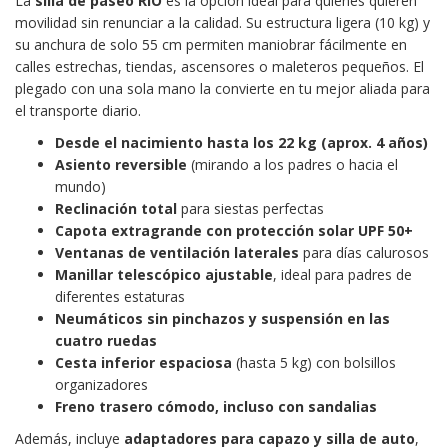
La
silla de paseo RIO
es la opción ideal para quienes quieren
movilidad sin renunciar a la calidad. Su estructura ligera (10 kg) y
su anchura de solo 55 cm permiten maniobrar fácilmente en
calles estrechas, tiendas, ascensores o maleteros pequeños. El
plegado con una sola mano la convierte en tu mejor aliada para
el transporte diario.
Desde el nacimiento hasta los 22 kg (aprox. 4 años)
Asiento reversible
(mirando a los padres o hacia el
mundo)
Reclinación total
para siestas perfectas
Capota extragrande con protección solar UPF 50+
Ventanas de ventilación laterales
para días calurosos
Manillar telescópico ajustable
, ideal para padres de
diferentes estaturas
Neumáticos sin pinchazos y suspensión en las
cuatro ruedas
Cesta inferior espaciosa
(hasta 5 kg) con bolsillos
organizadores
Freno trasero cómodo, incluso con sandalias
Además, incluye
adaptadores para capazo y silla de auto
,