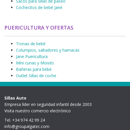
Sacos para sillas de paseo
Cochecitos de bebé Jané
PUERICULTURA Y OFERTAS
Tronas de bebé
Columpios, saltadores y hamacas
Jane Puericultura
Mini cunas y Moisés
Bañeras para bebé
Outlet Sillas de coche
Sillas Auto
Empresa líder en seguridad infantil desde 2003
Visita nuestro comercio electrónico
Tel. +34 974 42 99 24
info@groupalgatec.com