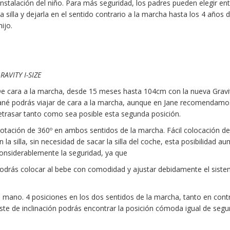
instalación del niño. Para más seguridad, los padres pueden elegir ent
la silla y dejarla en el sentido contrario a la marcha hasta los 4 años 
hijo.
RAVITY I-SIZE
e cara a la marcha, desde 15 meses hasta 104cm con la nueva Gravi
ané podrás viajar de cara a la marcha, aunque en Jane recomendamo
etrasar tanto como sea posible esta segunda posición.
otación de 360º en ambos sentidos de la marcha. Fácil colocación de
n la silla, sin necesidad de sacar la silla del coche, esta posibilidad a
onsiderablemente la seguridad, ya que
odrás colocar al bebe con comodidad y ajustar debidamente el sist
a mano. 4 posiciones en los dos sentidos de la marcha, tanto en con
uste de inclinación podrás encontrar la posición cómoda igual de segu