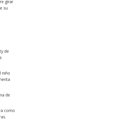
re girar
de su
ty de
s
l niño
umenta
ema de
tra como
ras.