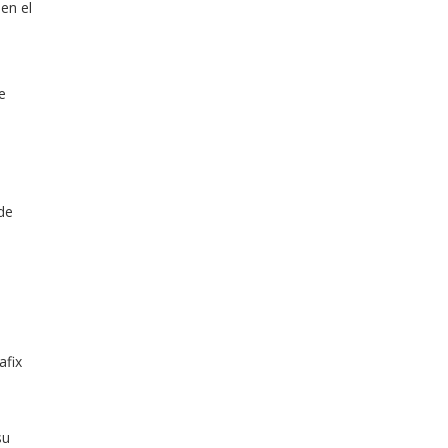
 en el
e
 de
afix
su