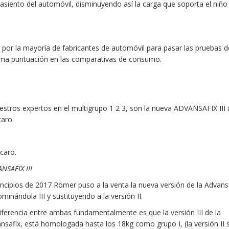
 asiento del automóvil, disminuyendo así la carga que soporta el niño
a por la mayoría de fabricantes de automóvil para pasar las pruebas d
ma puntuación en las comparativas de consumo.
uestros expertos en el multigrupo 1 2 3, son la nueva ADVANSAFIX III
aro.
caro.
NSAFIX III
incipios de 2017 Römer puso a la venta la nueva versión de la Advans
minándola III y sustituyendo a la versión II.
iferencia entre ambas fundamentalmente es que la versión III de la
nsafix, está homologada hasta los 18kg como grupo I, (la versión II 