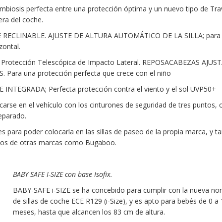
imbiosis perfecta entre una protección óptima y un nuevo tipo de Tra
ra del coche.
ECLINABLE. AJUSTE DE ALTURA AUTOMÁTICO DE LA SILLA; para
zontal.
 Protección Telescópica de Impacto Lateral. REPOSACABEZAS AJUS
Para una protección perfecta que crece con el niño
NTEGRADA; Perfecta protección contra el viento y el sol UVP50+
carse en el vehículo con los cinturones de seguridad de tres puntos, 
eparado.
 para poder colocarla en las sillas de paseo de la propia marca, y t
tos de otras marcas como Bugaboo.
BABY SAFE I-SIZE con base Isofix.
BABY-SAFE i-SIZE se ha concebido para cumplir con la nueva no
de sillas de coche ECE R129 (i-Size), y es apto para bebés de 0 a
meses, hasta que alcancen los 83 cm de altura.