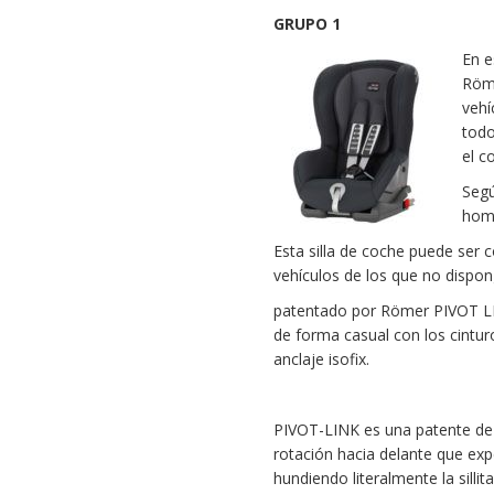
GRUPO 1
En e
Röme
vehí
todo
el c
Segú
homo
Esta silla de coche puede ser 
vehículos de los que no dispong
patentado por Römer PIVOT LIN
de forma casual con los cintu
anclaje isofix.
PIVOT-LINK es una patente de
rotación hacia delante que exp
hundiendo literalmente la silli