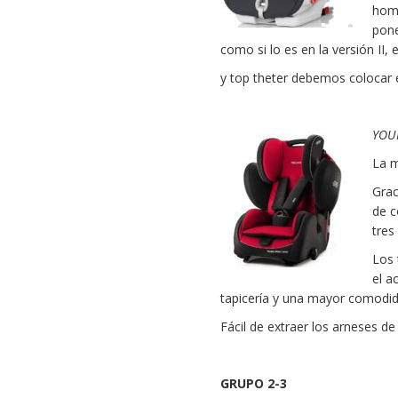
homo
pone
como si lo es en la versión II, 
y top theter debemos colocar e
YOU
La m
Grac
de c
tres
Los 
el a
tapicería y una mayor comodid
Fácil de extraer los arneses de
GRUPO 2-3