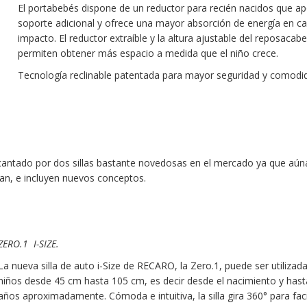
El portabebés dispone de un reductor para recién nacidos que ap
soporte adicional y ofrece una mayor absorción de energía en c
impacto. El reductor extraíble y la altura ajustable del reposacab
permiten obtener más espacio a medida que el niño crece.
Tecnología reclinable patentada para mayor seguridad y comodi
antado por dos sillas bastante novedosas en el mercado ya que aún
tían, e incluyen nuevos conceptos.
ZERO.1 I-SIZE.
La nueva silla de auto i-Size de RECARO, la Zero.1, puede ser utilizad
niños desde 45 cm hasta 105 cm, es decir desde el nacimiento y hast
años aproximadamente. Cómoda e intuitiva, la silla gira 360° para facil