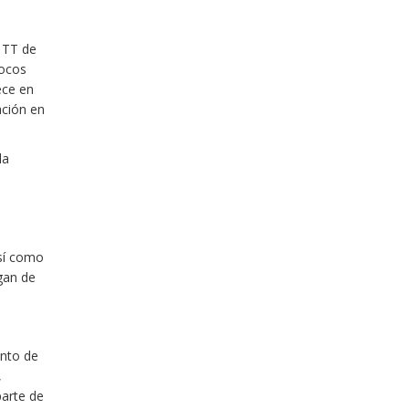
 TT de
pocos
ece en
ación en
la
s
así como
gan de
nto de
,
parte de