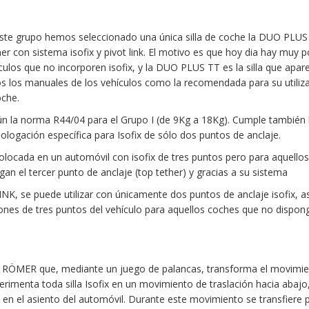
ste grupo hemos seleccionado una única silla de coche la DUO PLUS
r con sistema isofix y pivot link. El motivo es que hoy dia hay muy 
culos que no incorporen isofix, y la DUO PLUS TT es la silla que apar
s los manuales de los vehículos como la recomendada para su utiliz
oche.
n la norma R44/04 para el Grupo I (de 9Kg a 18Kg). Cumple también 
logación específica para Isofix de sólo dos puntos de anclaje.
colocada en un automóvil con isofix de tres puntos pero para aquello
an el tercer punto de anclaje (top tether) y gracias a su sistema
K, se puede utilizar con únicamente dos puntos de anclaje isofix, 
rones de tres puntos del vehículo para aquellos coches que no dispon
 RÖMER que, mediante un juego de palancas, transforma el movimie
erimenta toda silla Isofix en un movimiento de traslación hacia abajo
ta en el asiento del automóvil. Durante este movimiento se transfiere 