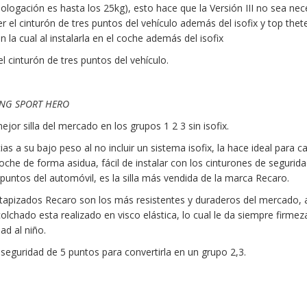
logación es hasta los 25kg), esto hace que la Versión III no sea nec
r el cinturón de tres puntos del vehículo además del isofix y top thete
en la cual al instalarla en el coche además del isofix
l cinturón de tres puntos del vehículo.
NG SPORT HERO
ejor silla del mercado en los grupos 1 2 3 sin isofix.
ias a su bajo peso al no incluir un sistema isofix, la hace ideal para c
oche de forma asidua, fácil de instalar con los cinturones de segurid
 puntos del automóvil, es la silla más vendida de la marca Recaro.
tapizados Recaro son los más resistentes y duraderos del mercado,
colchado esta realizado en visco elástica, lo cual le da siempre firmeza
ad al niño.
 seguridad de 5 puntos para convertirla en un grupo 2,3.