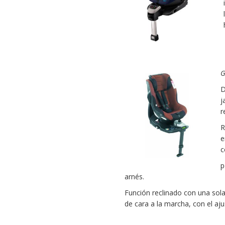
G
D
j
r
R
e
c
p
arnés.
Función reclinado con una sol
de cara a la marcha, con el aj