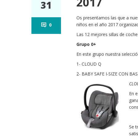
2017
31
Os presentamos las que a nues
niños en el año 2017 organiza
0
Las 12 mejores sillas de coche 
Grupo 0+
En este grupo nuestra selección
1- CLOUD Q
2- BABY SAFE I-SIZE CON BAS
CLO
En e
gana
cons
Se t
sati