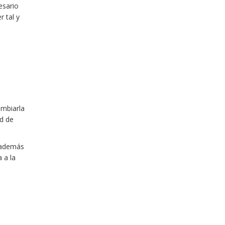
esario
r tal y
ambiarla
ad de
 además
 a la