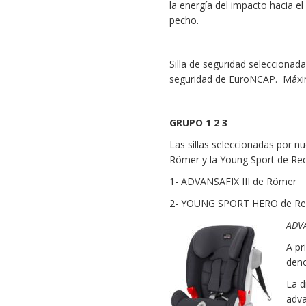
la energía del impacto hacia el
pecho.
Silla de seguridad seleccionad
seguridad de EuroNCAP. Máxi
GRUPO 1 2 3
Las sillas seleccionadas por n
Römer y la Young Sport de Rec
1- ADVANSAFIX III de Römer
2- YOUNG SPORT HERO de Re
ADVA
A pr
deno
La d
adva